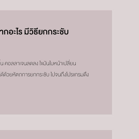
ากอะไร มีวิธียกกระชับ
ขึ้น คอลลาเจนลดลง ไขมันใบหน้าเปลี่ยน
ขได้ด้วยหัตถการยกกระชับ ไปจนถึงโปรแกรมดึง