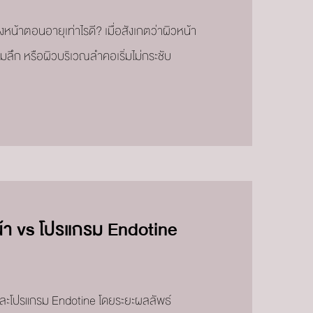
หน้าตอนอายุเท่าไรดี? เมื่อสังเกตว่าผิวหน้า
้มลึก หรือผิวบริเวณลำคอเริ่มไม่กระชับ
้า vs โปรแกรม Endotine
และโปรแกรม Endotine โดยระยะผลลัพธ์