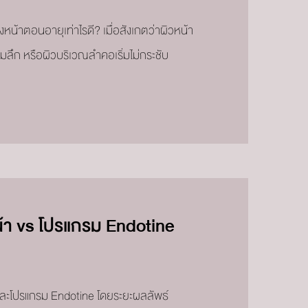
หน้าตอนอายุเท่าไรดี? เมื่อสังเกตว่าผิวหน้า
้มลึก หรือผิวบริเวณลำคอเริ่มไม่กระชับ
้า vs โปรแกรม Endotine
และโปรแกรม Endotine โดยระยะผลลัพธ์