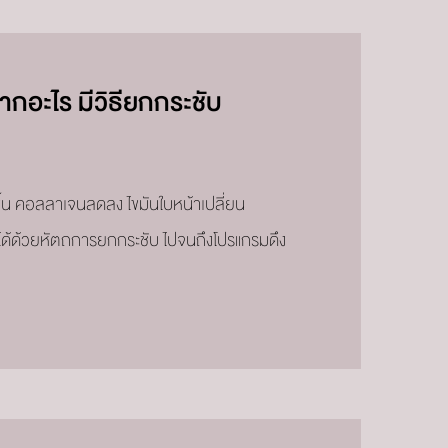
ากอะไร มีวิธียกกระชับ
ขึ้น คอลลาเจนลดลง ไขมันใบหน้าเปลี่ยน
ขได้ด้วยหัตถการยกกระชับ ไปจนถึงโปรแกรมดึง